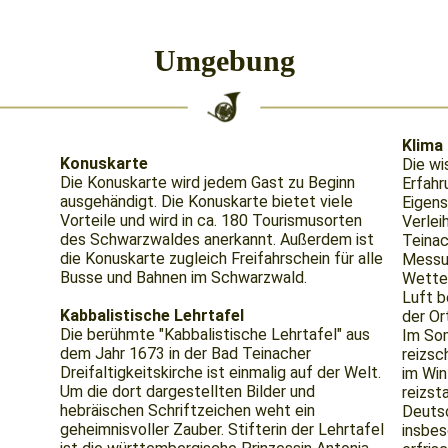
Umgebung
Klima
Konuskarte
Die wi
Die Konuskarte wird jedem Gast zu Beginn
Erfahr
ausgehändigt. Die Konuskarte bietet viele
Eigens
Vorteile und wird in ca. 180 Tourismusorten
Verlei
des Schwarzwaldes anerkannt. Außerdem ist
Teinac
die Konuskarte zugleich Freifahrschein für alle
Messun
Busse und Bahnen im Schwarzwald.
Wetter
Luft b
Kabbalistische Lehrtafel
der Or
Die berühmte "Kabbalistische Lehrtafel" aus
Im Som
dem Jahr 1673 in der Bad Teinacher
reizsc
Dreifaltigkeitskirche ist einmalig auf der Welt.
im Win
Um die dort dargestellten Bilder und
reizst
hebräischen Schriftzeichen weht ein
Deuts
geheimnisvoller Zauber. Stifterin der Lehrtafel
insbe