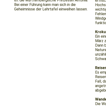
ist die württembergische Prinzessin Antonia.
erfris
Bei einer Führung kann man sich in die
Hochso
Geheimnisse der Lehrtafel einweihen lassen.
wichti
Fehlen
Windge
funkti
Kroku
Ein ei
März z
Dann b
Naturs
unzähl
Schwa
Reise
Es emp
Reiser
Fall, 
angetr
abgeb
Wande
Die Wa