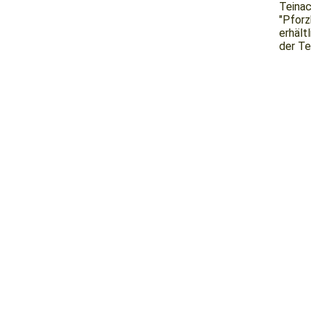
Teinac
"Pforz
erhält
der Te