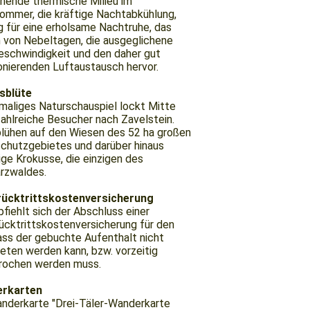
chende thermische Milieu im
mmer, die kräftige Nachtabkühlung,
g für eine erholsame Nachtruhe, das
 von Nebeltagen, die ausgeglichene
schwindigkeit und den daher gut
onierenden Luftaustausch hervor.
sblüte
nmaliges Naturschauspiel lockt Mitte
ahlreiche Besucher nach Zavelstein.
lühen auf den Wiesen des 52 ha großen
chutzgebietes und darüber hinaus
ige Krokusse, die einzigen des
rzwaldes.
rücktrittskostenversicherung
fiehlt sich der Abschluss einer
ücktrittskostenversicherung für den
dass der gebuchte Aufenthalt nicht
eten werden kann, bzw. vorzeitig
rochen werden muss.
rkarten
nderkarte "Drei-Täler-Wanderkarte